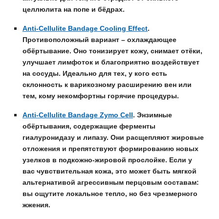
целлюлита на попе и бёдрах.
Anti-Cellulite Bandage Cooling Effect
.
Противоположный вариант – охлаждающее
обёртывание. Оно тонизирует кожу, снимает отёки,
улучшает лимфоток и благоприятно воздействует
на сосуды. Идеально для тех, у кого есть
склонность к варикозному расширению вен или
тем, кому некомфортны горячие процедуры.
Anti-Cellulite Bandage Zymo Cell
.
Энзимные
обёртывания, содержащие ферменты
гиалуронидазу и липазу. Они расщепляют жировые
отложения и препятствуют формированию новых
узелков в подкожно-жировой прослойке. Если у
вас чувствительная кожа, это может быть мягкой
альтернативой агрессивным перцовым составам:
вы ощутите локальное тепло, но без чрезмерного
жжения.