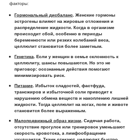
факторы:
Гормональный дисбаланс
.
Женские гормоны
эстрогены влияют на жировые отложения и
распределение жидкости. Когда в организме
происходит сбой, особенно в периоды
беременности или резких колебаний веса,
целлюлит становится более заметным.
Генетика
.
Если у женщин в семье склонность к
целлюлиту, шансы повышаются. Но это не
приговор: осознанные действия помогают
минимизировать риск.
Питание
.
Избыток сладостей, фастфуда,
трансжиров и избыточной соли приводит к
нарушению обмена веществ и накоплению лишней
жидкости. Тогда целлюлит на ногах, попе и животе
становится более выраженным.
Малоподвижный образ жизни
.
Сидячая работа,
отсутствие прогулок или тренировок уменьшают
скорость кровотока, а лимфообращение
ухудшается. Ткани отекают, целлюлит быстро