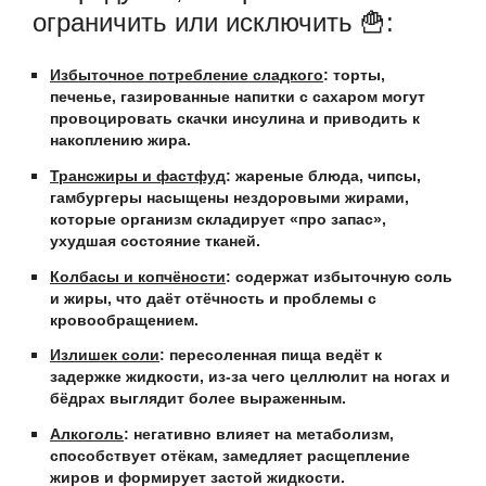
ограничить или исключить 🍟:
Избыточное потребление сладкого
: торты,
печенье, газированные напитки с сахаром могут
провоцировать скачки инсулина и приводить к
накоплению жира.
Трансжиры и фастфуд
: жареные блюда, чипсы,
гамбургеры насыщены нездоровыми жирами,
которые организм складирует «про запас»,
ухудшая состояние тканей.
Колбасы и копчёности
: содержат избыточную соль
и жиры, что даёт отёчность и проблемы с
кровообращением.
Излишек соли
: пересоленная пища ведёт к
задержке жидкости, из-за чего целлюлит на ногах и
бёдрах выглядит более выраженным.
Алкоголь
: негативно влияет на метаболизм,
способствует отёкам, замедляет расщепление
жиров и формирует застой жидкости.