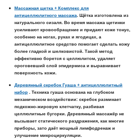
Массажная щетка + Комплекс для
антицеллюлитного массажа
.
Щётка изготовлена из
натурального сизаля. Во время массажа щетинки
усиливают кровообращение и придают коже тонус,
особенно на ногах, руках и ягодицах, а
антицеллюлитное средство помогает сделать кожу
более гладкой и шелковистой. Такой метод
эффективно борется с целлюлитом, удаляет
ороговевший слой эпидермиса и выравнивает
поверхность кожи.
Деревянный скребок Гуаша + антицеллюлитный
набор
.
Техника гуаша основана на глубоком
механическом воздействии: скребок разминает
подкожно-жировую клетчатку, разбивая
целлюлитные бугорки. Деревянный массажёр не
вызывает статического раздражения, как многие
приборы, зато даёт мощный лимфодренаж и
улучшение микроциркуляции.