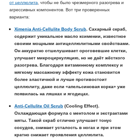
от целлюлита
, чтобы не было чрезмерного разогрева и
агрессивных компонентов. Вот три проверенных
варианта:
Ximenia Anti-Cellulite Body Scrub
.
Сахарный скраб,
содержит уникальное масло ксимении, известное
своими мощными антицеллюлитными свойствами.
Он аккуратно отшелушивает ороговевшие клетки,
улучшает микроциркуляцию, но не даёт жёсткого
разогрева. Благодаря витаминному комплексу и
мягкому массажному эффекту кожа становится
более эластичной и лучше противостоит
целлюлиту, даже если «апельсиновая корка» уже
появилась на ляшках и ягодицах.
Anti-Cellulite Oil Scrub
(Cooling Effect).
Охлаждающая формула с ментолом и экстрактами
мяты. Такой скраб отлично улучшает тонус
сосудов, снимает усталость в ногах и при этом
кратно снижает проявления целлюлита.