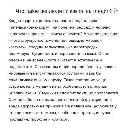
Что такое целлюлит и как он выглядит? 🩺
Когда говорят «целлюлит», часто представляют
«апельсиновую корку» на попе или бёдрах, и логично
задаться вопросом — зачем он нужен? На деле целлюлит
— это структурное изменение подкожно-жировой
клетчатки: соединительнотканные перегородки
формируют бугристость и неровности на коже. Он не
опасен и не вреден, хотя считается эстетическим
недостатком. С возрастом и при определённых условиях
жировые клетки скапливаются группами и как бы
«выталкивают» кожу наружу. Такое состояние чаще
встречается у женщин из-за особенностей строения
жировой ткани. У мужчин целлюлит почти не проявляется.
Сам по себе он не выполняет полезной функции, но и
вреда здоровью не приносит.
На
появление
целлюлита
у
женщин
влияют
гормоны
,
особенно
эстроген
,
инсулин
,
пролактин
,
тироксин
и
кортизол
.