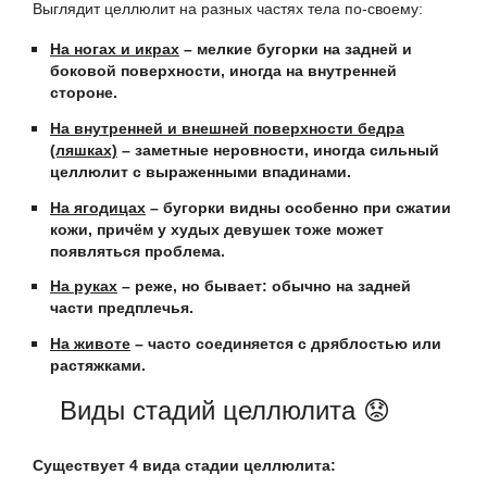
Выглядит целлюлит на разных частях тела по-своему:
На ногах и икрах
– мелкие бугорки на задней и
боковой поверхности, иногда на внутренней
стороне.
На внутренней и внешней поверхности бедра
(ляшках)
– заметные неровности, иногда сильный
целлюлит с выраженными впадинами.
На ягодицах
– бугорки видны особенно при сжатии
кожи, причём у худых девушек тоже может
появляться проблема.
На руках
– реже, но бывает: обычно на задней
части предплечья.
На животе
– часто соединяется с дряблостью или
растяжками.
Виды стадий целлюлита 😟
Существует 4 вида стадии целлюлита: