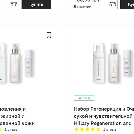
Купить
Ку
В наличии
-49.01 %
новления и
Набор Регенерация и Оч
 жирной и
сухой и чувствительной
ованной кожи
Hillary Regeneration and
newal and Cleansing
Cleansing
1
отзыв
1
отзыв