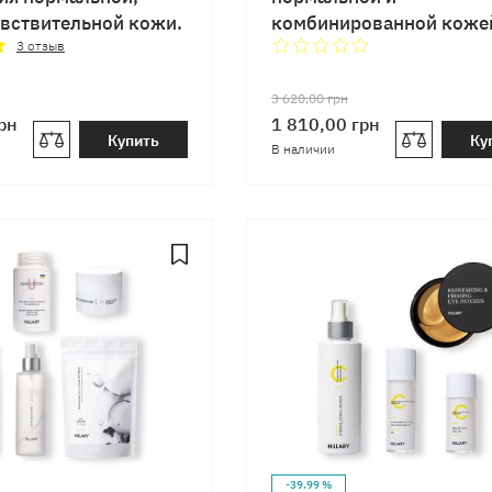
увствительной кожи.
комбинированной коже
осенью Hillary Autumn 
3
отзыв
Skin Care
3 620,00
грн
рн
1 810,00
грн
Купить
Ку
В наличии
-39.99 %