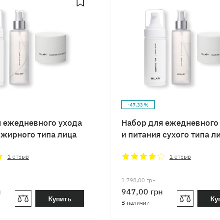
-47.33 %
я ежедневного ухода
Набор для ежедневного
 жирного типа лица
и питания сухого типа л
1
отзыв
1
отзыв
1 798,00
грн
н
947,00
грн
Купить
Ку
В наличии