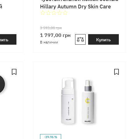
й
Hillary Autumn Dry Skin Care
Normal
3 593,00
грн
1 797,00
грн
пить
Купить
В наличии
-39.96 %