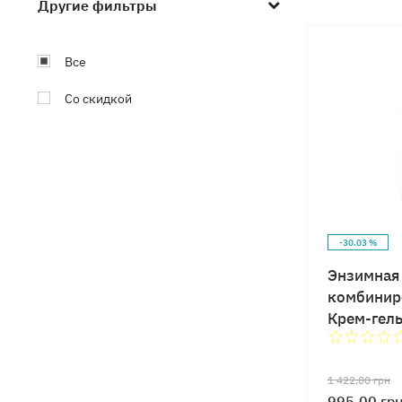
Другие фильтры
Все
Со скидкой
-30.03 %
Энзимная 
комбинир
Крем-гель
пребиоти
1 422,00
грн
995,00
гр