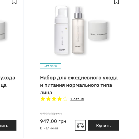
-47.33 %
 ухода
Набор для ежедневного ухода
ица
и питания нормального типа
лица
1
отзыв
1 798,00
грн
947,00
грн
пить
Купить
В наличии