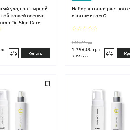
ный уход за жирной
Набор антивозрастного 
мной кожей осенью
с витамином C
tumn Oil Skin Care
2 996,00
грн
рн
1 798,00
грн
Купить
Ку
В наличии