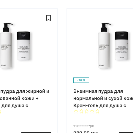
-30 %
пудра для жирной и
Энзимная пудра для
ованной кожи +
нормальной и сухой ко
 для душа с
Крем-гель для душа с
ками
пребиотиками
1 400,00
грн
н
980,00
грн