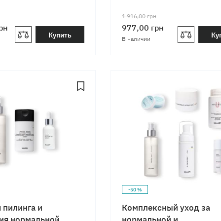
1 916,00
грн
рн
977,00
грн
Купить
Ку
В наличии
-50 %
 пилинга и
Комплексный уход за
ия нормальной,
нормальной и