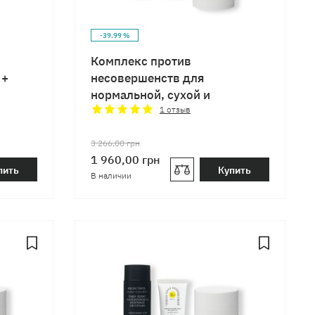
-39.99 %
Комплекс против
 +
несовершенств для
нормальной, сухой и
чувствительной кожи
1
отзыв
3 266,00
грн
1 960,00
грн
пить
Купить
В наличии