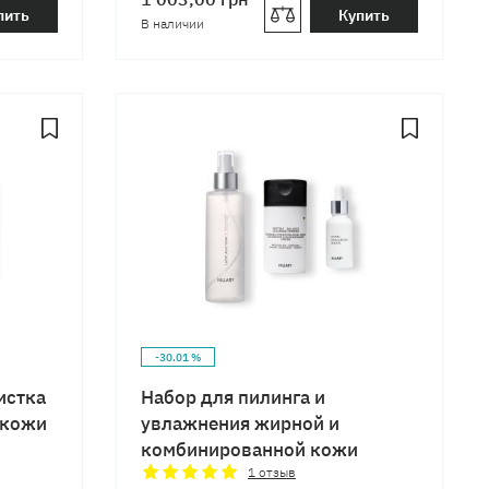
пить
Купить
В наличии
-30.01 %
истка
Набор для пилинга и
 кожи
увлажнения жирной и
комбинированной кожи
1
отзыв