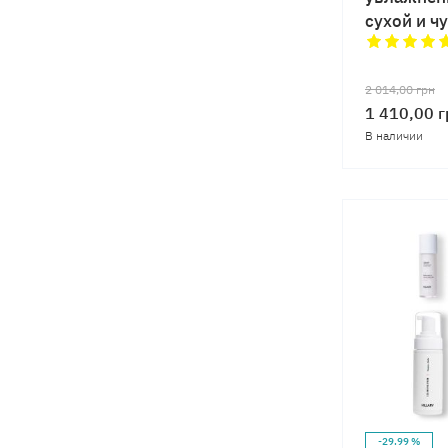
сухой и ч
2 014,00
грн
1 410,00
г
В наличии
-29.99 %