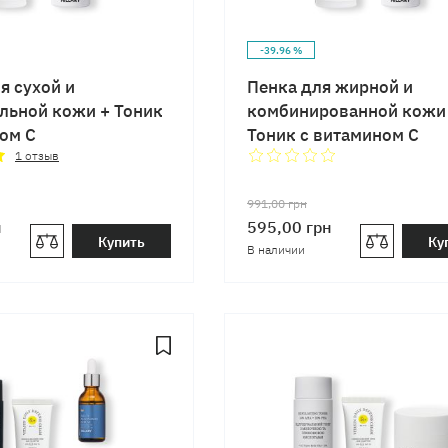
-39.96 %
я сухой и
Пенка для жирной и
льной кожи + Тоник
комбинированной кожи
ом C
Тоник с витамином C
1
отзыв
991,00
грн
н
595,00
грн
Купить
Ку
В наличии