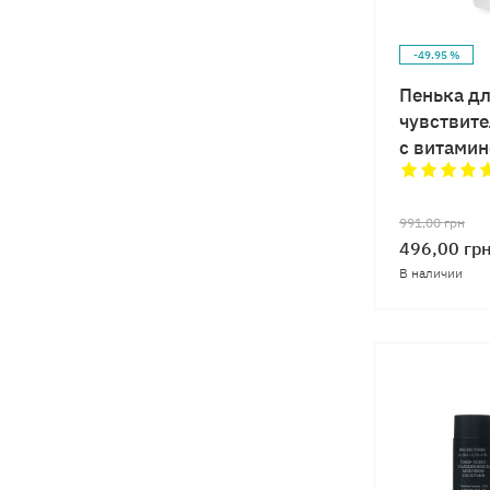
-49.95 %
Пенька дл
чувствите
с витамин
991,00
грн
496,00
гр
В наличии