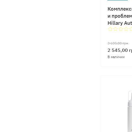
Комплекс
и пробле
Hillary Au
3 635,00
грн
2 545,00
г
В наличии