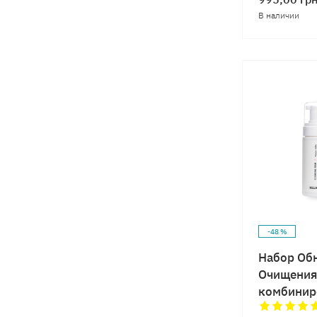
В наличии
-48 %
Набор Об
Очищения
комбинир
Hillary Re