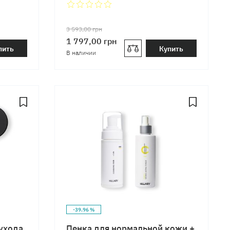
Normal
3 593,00
грн
1 797,00
грн
пить
Купить
В наличии
-39.96 %
ухода
Пенка для нормальной кожи +