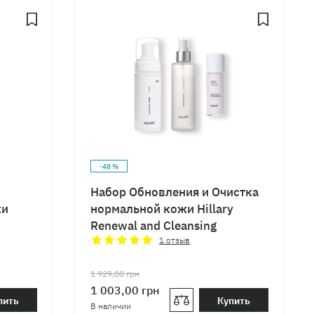
-48 %
Набор Обновления и Очистка
жи
нормальной кожи Hillary
Renewal and Cleansing
1
отзыв
1 929,00
грн
1 003,00
грн
пить
Купить
В наличии