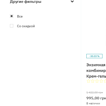
Другие фильтры
Все
Со скидкой
-30.03 %
Энзимная 
комбинир
Крем-гель
пребиоти
1 422,00
грн
995,00
гр
В наличии