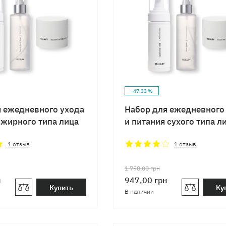
-47.33 %
я ежедневного ухода
Набор для ежедневного
 жирного типа лица
и питания сухого типа л
1
отзыв
1
отзыв
1 798,00
грн
н
947,00
грн
Купить
Ку
В наличии