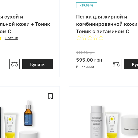
-39.96 %
я сухой и
Пенка для жирной и
льной кожи + Тоник
комбинированной кожи
ом C
Тоник с витамином C
1
отзыв
991,00
грн
н
595,00
грн
Купить
Ку
В наличии