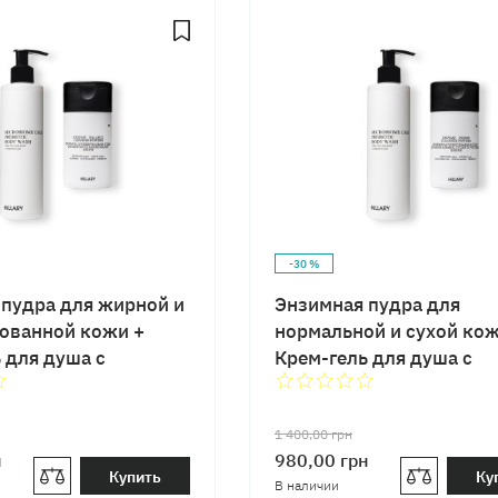
-30 %
пудра для жирной и
Энзимная пудра для
ованной кожи +
нормальной и сухой ко
 для душа с
Крем-гель для душа с
ками
пребиотиками
1 400,00
грн
н
980,00
грн
Купить
Ку
В наличии