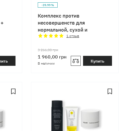
-39.99 %
Комплекс против
 +
несовершенств для
нормальной, сухой и
чувствительной кожи
1
отзыв
3 266,00
грн
1 960,00
грн
пить
Купить
В наличии