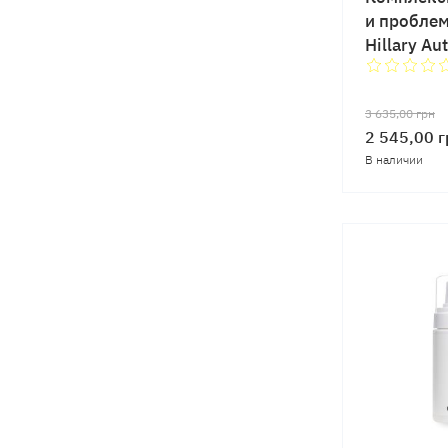
и пробле
Hillary Au
3 635,00
грн
2 545,00
г
В наличии