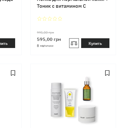
Тоник с витамином C
991,00
грн
595,00
грн
пить
Купить
В наличии