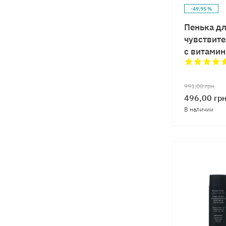
-49.95 %
Пенька дл
чувствите
с витамин
991,00
грн
496,00
гр
В наличии