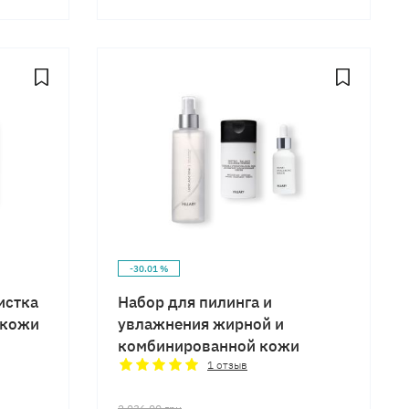
-30.01 %
истка
Набор для пилинга и
 кожи
увлажнения жирной и
комбинированной кожи
1
отзыв
2 036,00
грн