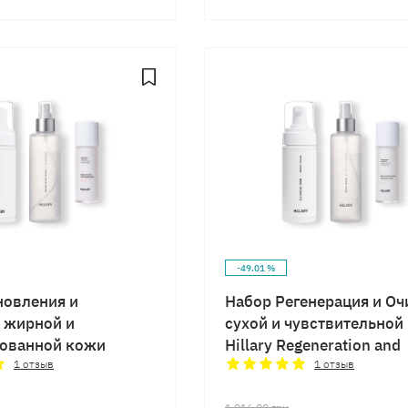
-49.01 %
новления и
Набор Регенерация и Оч
 жирной и
сухой и чувствительной
ованной кожи
Hillary Regeneration and
newal and Cleansing
Cleansing
1
отзыв
1
отзыв
1 916,00
грн