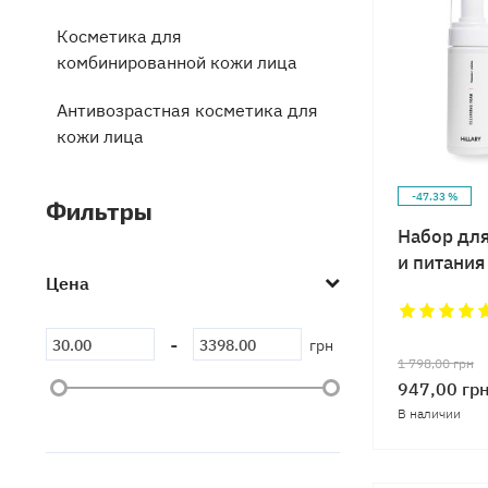
Косметика для
комбинированной кожи лица
Антивозрастная косметика для
кожи лица
Косметика для проблемной
-47.33 %
Фильтры
кожи лица
Набор дл
и питания
Цена
-
грн
1 798,00
грн
947,00
гр
В наличии