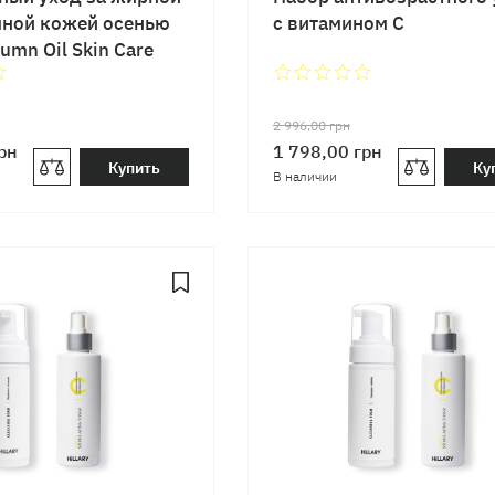
мной кожей осенью
с витамином C
tumn Oil Skin Care
2 996,00
грн
рн
1 798,00
грн
Купить
Ку
В наличии