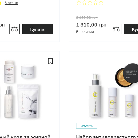
осенью Hillary Autumn 
3
отзыв
Skin Care
3 620,00
грн
рн
1 810,00
грн
Купить
Ку
В наличии
-39.99 %
ный уход за жирной
Набор антивозрастного 