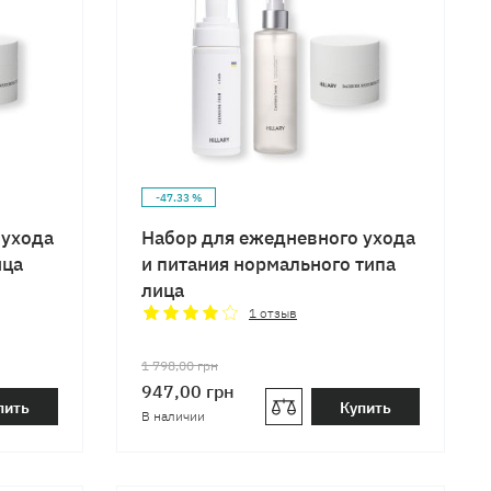
-47.33 %
 ухода
Набор для ежедневного ухода
ица
и питания нормального типа
лица
1
отзыв
1 798,00
грн
947,00
грн
пить
Купить
В наличии