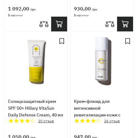
SPF30+, 40 мл
1 092,00
930,00
грн
грн
В наличии
В наличии
Солнцезащитный крем
Крем-флюид для
SPF 50+ Hillary VitaSun
интенсивной
Daily Defense Cream, 40 мл
ревитализации кожи с
20
отзыв
витамином C Hillary
26
отзыв
Vitamin C Intensive Skin
Revitalization Fluid, 30 мл
1 050,00
947,00
грн
грн