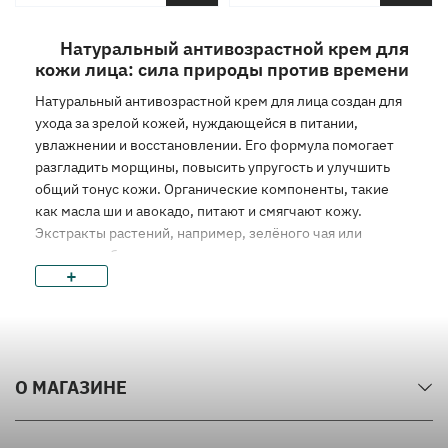
Натуральный антивозрастной крем для
кожи лица: сила природы против времени
Натуральный антивозрастной крем для лица создан для
ухода за зрелой кожей, нуждающейся в питании,
увлажнении и восстановлении. Его формула помогает
разгладить морщины, повысить упругость и улучшить
общий тонус кожи. Органические компоненты, такие
как масла ши и авокадо, питают и смягчают кожу.
Экстракты растений, например, зелёного чая или
ромашки, обеспечивают антиоксидантную защиту, а
+
гиалуроновая кислота глубоко увлажняет, устраняя
ощущение сухости. Дневные антивозрастные кремы
защищают кожу от воздействия окружающей среды, а
ночные способствуют её восстановлению во время сна.
Такие средства идеально подходят для женщин с
О МАГАЗИНЕ
возрастной или чувствительной кожей, улучшая её
состояние и внешний вид. Выбор эффективного
антивозрастного крема обеспечивает уверенность в