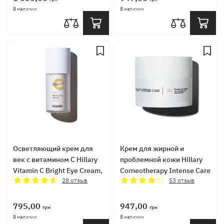
В наличии
В наличии
Осветляющий крем для
Крем для жирной и
век с витамином C Hillary
проблемной кожи Hillary
Vitamin C Bright Eye Cream,
Corneotherapy Intense Сare
15 мл
28
отзыв
Tamanu & Jojoba, 50 мл
53
отзыв
795,00
947,00
грн
грн
В наличии
В наличии