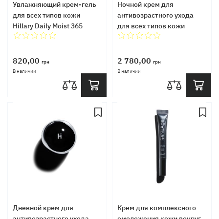
Увлажняющий крем-гель
Ночной крем для
для всех типов кожи
антивозрастного ухода
Hillary Daily Moist 365
для всех типов кожи
Relief Cream, 50 мл
Hillary ReNuAge
CollaGenious Plump Night
Cream, 50 мл
820,00
2 780,00
грн
грн
В наличии
В наличии
Дневной крем для
Крем для комплексного
антивозрастного ухода
омоложения кожи вокруг