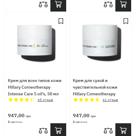
Крем для всех типов кожи
Крем для сухой и
Hillary Corneotherapy
чувствительной кожи
Intense Сare 5 oil’s, 50 мл
Hillary Corneotherapy
65
отзыв
Intense Сare Avocado &
61
отзыв
Squalane, 50 мл
947,00
947,00
грн
грн
В наличии
В наличии