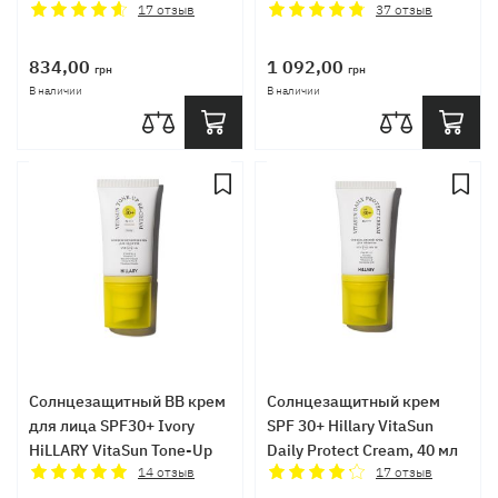
Barrier Restoring Ceramide
17
отзыв
BB Cream All Day Protect
37
отзыв
Cream, 50 мл
SPF30+, 40 мл
834,00
1 092,00
грн
грн
В наличии
В наличии
Солнцезащитный BB крем
Солнцезащитный крем
для лица SPF30+ Ivory
SPF 30+ Hillary VitaSun
HiLLARY VitaSun Tone-Up
Daily Protect Cream, 40 мл
BB Cream All Day Protect
14
отзыв
17
отзыв