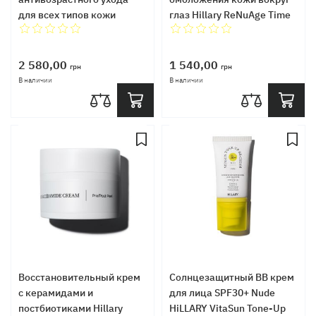
для всех типов кожи
глаз Hillary ReNuAge Time
Hillary ReNuAge
Warp Eye Cream, 15 мл
CollaGenious Plump Day
Cream, 50 мл
2 580,00
1 540,00
грн
грн
В наличии
В наличии
Восстановительный крем
Солнцезащитный BB крем
с керамидами и
для лица SPF30+ Nude
постбиотиками Hillary
HiLLARY VitaSun Tone-Up