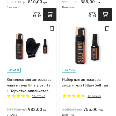
810,00
585,00
1 350,00
975,00
грн
грн
грн
грн
В наличии
В наличии
-40.01 %
-40.03 %
Комплекс для автозагара
Набор для автозагара
лица и тела Hillary Self Tan
лица и тела Hillary Self Tan
+ Перчатка-аппликатор
16
отзыв
18
отзыв
982,00
755,00
1 637,00
1 259,00
грн
грн
грн
грн
В наличии
В наличии