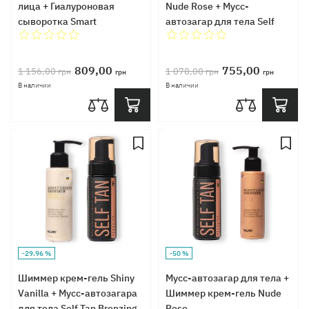
лица + Гиалуроновая
Nudе Rose + Мусс-
сыворотка Smart
автозагар для тела Self
Tan Bronzing Touch
809,00
755,00
1 156,00
1 078,00
грн
грн
грн
грн
В наличии
В наличии
-29.96 %
-50 %
Шиммер крем-гель Shiny
Мусс-автозагар для тела +
Vanilla + Мусс-автозагара
Шиммер крем-гель Nudе
для тела Self Tan Bronzing
Rose