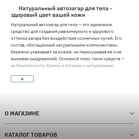
Натуральный автозагар для тела -
здоровый цвет вашей кожи
Натуральный автозагар для тела — это идеальное
средство для создания равномерного и здорового
оттенка загара без воздействия солнечных лучей. Его
состав, обогащённый натуральными компонентами,
бережно ухаживает за кожей, не пересушивая её и не
вызывая раздражений. Основной плюс таких средств —
их безопасность. Кремы и лосьоны с натуральным
составом подходят для всех типов кожи, обеспечивая
+
лёгкий и естественный загар. Равномерное нанесение
гарантирует отсутствие пятен, создавая идеальный
оттенок. Минус автозагара — необходимость
правильного нанесения, чтобы избежать полос. Однако,
используя качественный продукт, вы получите
О МАГАЗИНЕ
желаемый результат. Выбирайте натуральные средства с
хорошими отзывами, и ваша кожа всегда будет
выглядеть красиво и ухоженно.
КАТАЛОГ ТОВАРОВ