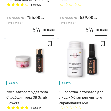
Touch
3
отзыв
755,00
539,00
1 078,00
1 078,00
грн
грн
грн
грн
Нет в наличии
Нет в наличии
Предзаказ
Предзаказ
-40.02 %
-29.97 %
Мусс-автозагар для тела +
Сыворотка-автозагар для
Скраб для тела Oil Scrub
лица + Убтан для мягкого
Flowers
скрабования ASAI
1
отзыв