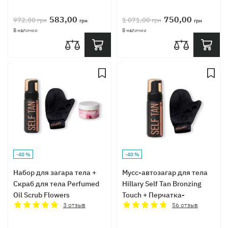
583,00
750,00
972,00
1 071,00
грн
грн
грн
грн
В наличии
В наличии
-40 %
-40 %
Набор для загара тела +
Мусс-автозагар для тела
Скраб для тела Perfumed
Hillary Self Tan Bronzing
Oil Scrub Flowers
Touch + Перчатка-
3
отзыв
аппликатор для
56
отзыв
автозагара